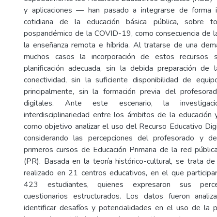
y aplicaciones — han pasado a integrarse de forma in
cotidiana de la educación básica pública, sobre t
pospandémico de la COVID-19, como consecuencia de la
la enseñanza remota e híbrida. Al tratarse de una dem
muchos casos la incorporación de estos recursos s
planificación adecuada, sin la debida preparación de la
conectividad, sin la suficiente disponibilidad de equipo
principalmente, sin la formación previa del profesora
digitales. Ante este escenario, la investigaci
interdisciplinariedad entre los ámbitos de la educación y
como objetivo analizar el uso del Recurso Educativo Digi
considerando las percepciones del profesorado y de
primeros cursos de Educación Primaria de la red públi
(PR). Basada en la teoría histórico-cultural, se trata d
realizado en 21 centros educativos, en el que particip
423 estudiantes, quienes expresaron sus perce
cuestionarios estructurados. Los datos fueron analiz
identificar desafíos y potencialidades en el uso de la p