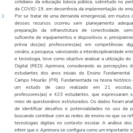
cotidiano da educação básica pública, sobretudo no pe
da COVID-19, em decorrência da implementação do ensin
.1
Por se tratar de uma demanda emergencial, em muitos c
desses recursos ocorreu sem planejamento adequa
preparação da infraestrutura de conectividade, sem 
suficiente de equipamentos e dispositivos e, principalme
prévia dos(as) professores(as) em competências digi
cenário, a pesquisa, valorizando a interdisciplinaridade en
e tecnologia, teve como objetivo analisar a utilização do
Digital (RED) Aprimora, considerando as percepções de
estudantes dos anos iniciais do Ensino Fundamental 
Campo Mourão (PR). Fundamentada na teoria histórico-cu
um estudo de caso realizado em 21 escolas,
professores(as) e 423 estudantes, que expressaram s
meio de questionários estruturados. Os dados foram anali
de identificar desafios e potencialidades no uso da p
buscando contribuir com as redes de ensino no que se ref
tecnologias digitais no contexto escolar. A análise dos
inferir que o Aprimora se configura como um importante i