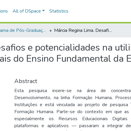
ions
All of DSpace
Statistics
Programa de Pós-Graduação Sociedade e Desenvolvimento - PPGSED
Márcia Regina Lima. Desafios e potencialidades na utilização da Plataforma Aprimora nos anos iniciais do Ensino Fundamental da Escola Pública de Campo Mourão - PR
safios e potencialidades na util
iais do Ensino Fundamental da E
Abstract
Esta pesquisa insere-se na área de concentra
Desenvolvimento, na linha Formação Humana, Processo
Instituições e está vinculada ao projeto de pesquisa 
Formação Humana. Parte-se do contexto em que as tec
especialmente os Recursos Educacionais Digita
plataformas e aplicativos — passaram a integrar de