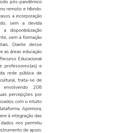
ríodo pós-pandêmico 
o remoto e híbrido. 
asos a incorporação 
do, sem a devida 
a disponibilização 
nte, sem a formação 
tais. Diante desse 
tre as áreas educação 
 Recurso Educacional 
 professores(as) e 
da rede pública de 
ltural, trata-se de 
 envolvendo 208 
uas percepções por 
sados com o intuito 
lataforma Aprimora, 
ere à integração das 
 dados nos permitiu 
nstrumento de apoio, 