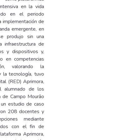
tensiva en la vida 
odo en el periodo 
 implementación de 
anda emergente, en 
e produjo sin una 
 infraestructura de 
s y dispositivos y, 
do en competencias 
ón, valorando la 
 la tecnología, tuvo 
tal (RED) Aprimora, 
l alumnado de los 
ca de Campo Mourão 
e un estudio de caso 
aron 208 docentes y 
pciones mediante 
ados con el fin de 
lataforma Aprimora, 