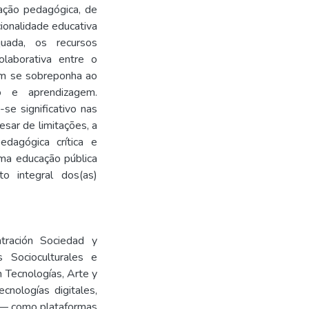
ação pedagógica, de 
ionalidade educativa 
ada, os recursos 
laborativa entre o 
um se sobreponha ao 
 e aprendizagem. 
e significativo nas 
ar de limitações, a 
dagógica crítica e 
ma educação pública 
o integral dos(as) 
tración Sociedad y 
 Socioculturales e 
n Tecnologías, Arte y 
nologías digitales, 
 — como plataformas 