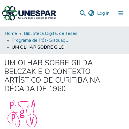
(current)
Log In
Communities
Home
Biblioteca Digital de Teses e Dissertações da UNESPAR
&
Programa de Pós-Graduação em Artes Visuais - PPGAV
Collections
UM OLHAR SOBRE GILDA BELCZAK E O CONTEXTO ARTÍSTICO DE CURITIBA NA DÉCADA DE 1960
All of DSpace
UM OLHAR SOBRE GILDA
BELCZAK E O CONTEXTO
Statistics
ARTÍSTICO DE CURITIBA NA
DÉCADA DE 1960